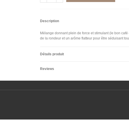
Description
Mélange donnant plein de force et stimulant (le bon café
de la rondeur et un arôme flatteur pour être séduisant tou
Détails produit
Reviews