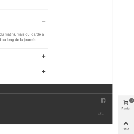
 du matin), mais qui garde a
t au long de la journée.
0
Panier
c3c
Haut