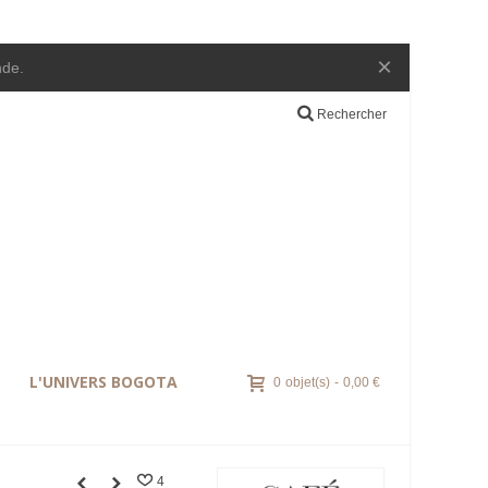
×
nde.
Rechercher
L'UNIVERS BOGOTA
0
objet(s)
-
0,00 €
4