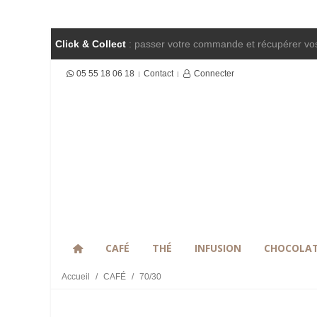
Click & Collect
: passer votre commande et récupérer vos
05 55 18 06 18
Contact
Connecter
CAFÉ
THÉ
INFUSION
CHOCOLA
Accueil
/
CAFÉ
/
70/30