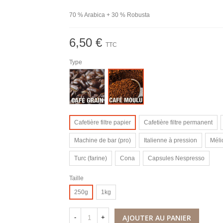
70 % Arabica + 30 % Robusta
6,50 €
TTC
Type
Grain
Moulu
Cafetière filtre papier
Cafetière filtre permanent
Machine de bar (pro)
Italienne à pression
Méli
Turc (farine)
Cona
Capsules Nespresso
Taille
250g
1kg
AJOUTER AU PANIER
-
+