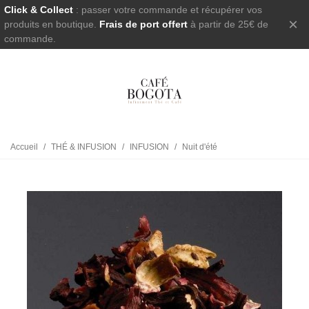
Click & Collect
: passer votre commande et récupérer vos
×
produits en boutique.
Frais de port offert
à partir de 25€ de
commande.
Accueil
/
THÉ & INFUSION
/
INFUSION
/
Nuit d'été