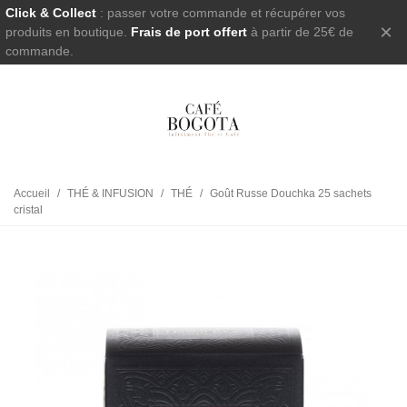
Click & Collect
: passer votre commande et récupérer vos
×
produits en boutique.
Frais de port offert
à partir de 25€ de
commande.
Accueil
/
THÉ & INFUSION
/
THÉ
/
Goût Russe Douchka 25 sachets
cristal